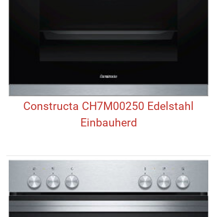
Constructa CH7M00250 Edelstahl
Einbauherd