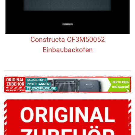
Constructa CF3M50052
Einbaubackofen