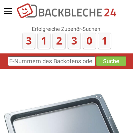
Erfolgreiche Zubehör-Suchen:
3
1
2
3
0
6
Suche
E-
Nummern
des
Backofens
oder
Zubehörs
(keine
Sonderzeichen)