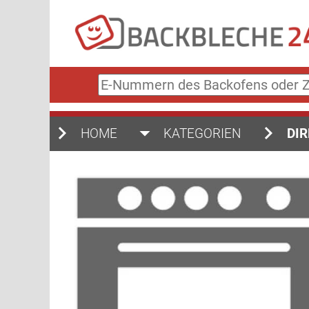
E-
Nummern
des
Backofens
HOME
KATEGORIEN
DIR
oder
Zubehörs
(keine
Sonderzeichen)