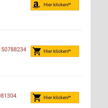
Hier klicken!*
3150788234
Hier klicken!*
9081304
Hier klicken!*