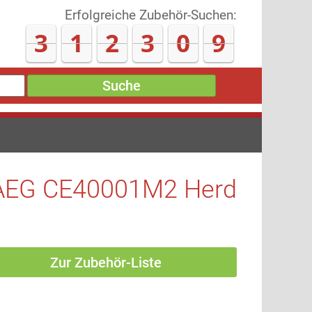
Erfolgreiche Zubehör-Suchen:
3
1
2
3
1
7
Suche
AEG CE40001M2 Herd
Zur Zubehör-Liste