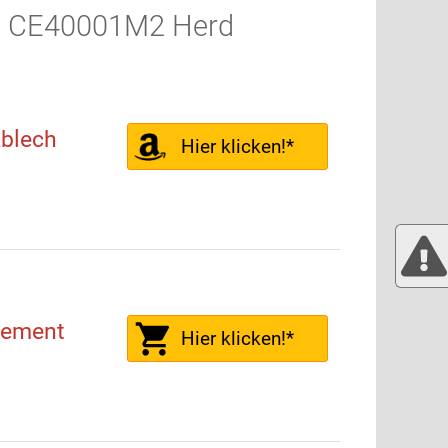
G CE40001M2 Herd
blech
Hier klicken!*
lement
Hier klicken!*