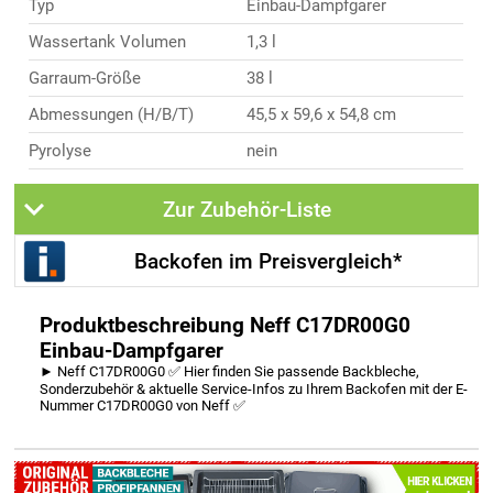
Typ
Einbau-Dampfgarer
Wassertank Volumen
1,3 l
Garraum-Größe
38 l
Abmessungen (H/B/T)
45,5 x 59,6 x 54,8 cm
Pyrolyse
nein
Zur Zubehör-Liste
Backofen im Preisvergleich*
Produktbeschreibung Neff C17DR00G0
Einbau-Dampfgarer
► Neff C17DR00G0 ✅ Hier finden Sie passende Backbleche,
Sonderzubehör & aktuelle Service-Infos zu Ihrem Backofen mit der E-
Nummer C17DR00G0 von Neff ✅