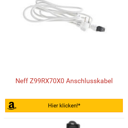
Neff Z99RX70X0 Anschlusskabel
Hier klicken!*