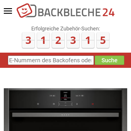
Erfolgreiche Zubehör-Suchen:
3
1
2
3
1
5
Suche
E-
Nummern
des
Backofens
oder
Zubehörs
(keine
Sonderzeichen)