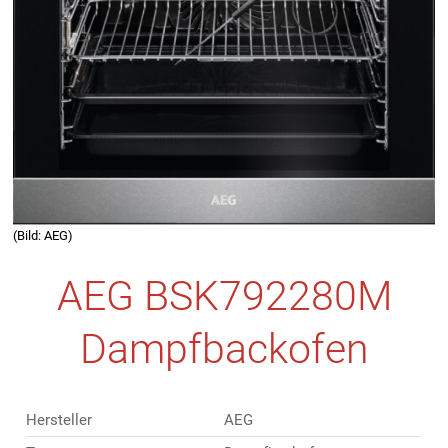
(Bild: AEG)
AEG BSK792280M
Dampfbackofen
Hersteller
AEG