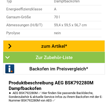
Typ
Dampfbackofen
Energieeffizienzklasse
A
Garraum-Größe
70 l
Abmessungen (H/B/T)
59,4 x 59,5 x 56,7 cm
Pyrolyse
nein
zum Artikel*
Zur Zubehör-Liste
Backofen im Preisvergleich*
Produktbeschreibung AEG BSK792280M
Dampfbackofen
► AEG BSK792280M ✅ Hier finden Sie passende Backbleche,
Sonderzubehör & aktuelle Service-Infos zu Ihrem Backofen mit der E-
Nummer BSK792280M von AEG ✅