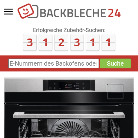
Erfolgreiche Zubehör-Suchen:
3
1
2
3
1
6
Suche
E-
Nummern
des
Backofens
oder
Zubehörs
(keine
Sonderzeichen)