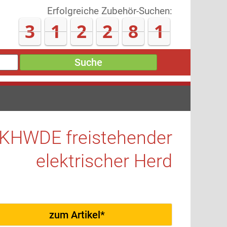
Erfolgreiche Zubehör-Suchen:
3
1
2
3
0
9
Suche
KHWDE freistehender
elektrischer Herd
zum Artikel*