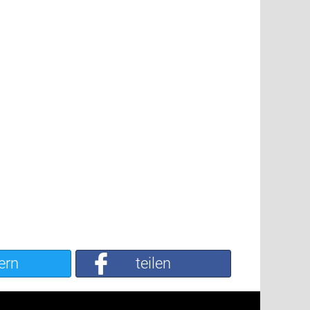
ern
teilen