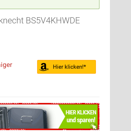
auknecht BS5V4KHWDE
niger
Hier klicken!*