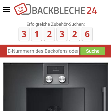
Erfolgreiche Zubehör-Suchen:
3
1
2
3
2
6
Suche
E-
Nummern
des
Backofens
oder
Zubehörs
(keine
Sonderzeichen)