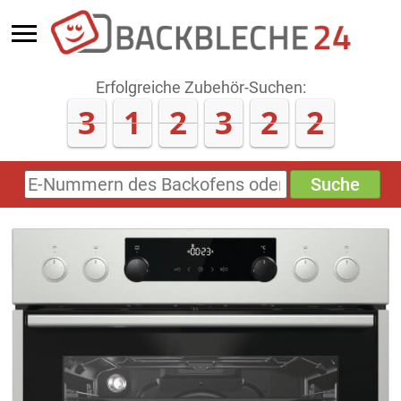
Erfolgreiche Zubehör-Suchen:
3
1
2
3
2
5
Suche
E-
Nummern
des
Backofens
oder
Zubehörs
(keine
Sonderzeichen)