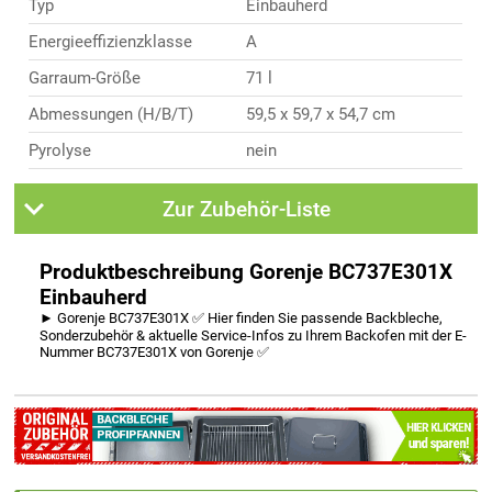
Typ
Einbauherd
Energieeffizienzklasse
A
Garraum-Größe
71 l
Abmessungen (H/B/T)
59,5 x 59,7 x 54,7 cm
Pyrolyse
nein
Zur Zubehör-Liste
Produktbeschreibung Gorenje BC737E301X
Einbauherd
► Gorenje BC737E301X ✅ Hier finden Sie passende Backbleche,
Sonderzubehör & aktuelle Service-Infos zu Ihrem Backofen mit der E-
Nummer BC737E301X von Gorenje ✅