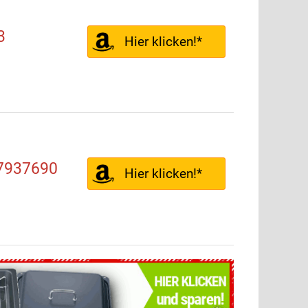
3
Hier klicken!*
7937690
Hier klicken!*