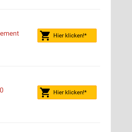
lement
Hier klicken!*
0
Hier klicken!*