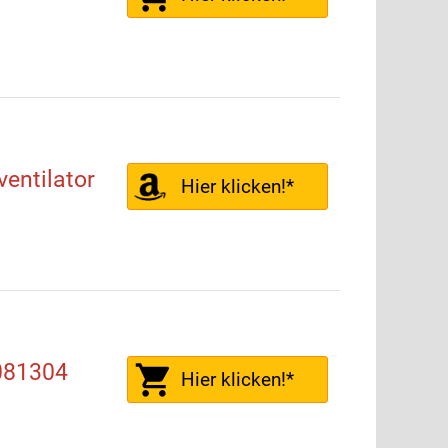
ventilator
Hier klicken!*
9081304
Hier klicken!*