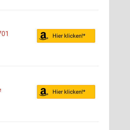
701
Hier klicken!*
e
Hier klicken!*