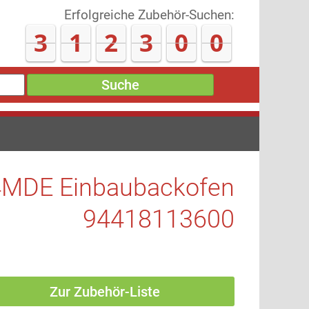
Erfolgreiche Zubehör-Suchen:
3
1
2
3
1
4
Suche
MDE Einbaubackofen
94418113600
Zur Zubehör-Liste