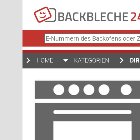
E-
Nummern
des
Backofens
HOME
KATEGORIEN
DIR
oder
Zubehörs
(keine
Sonderzeichen)