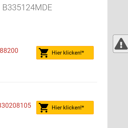
EG B335124MDE
288200
Hier klicken!*
 330208105
Hier klicken!*