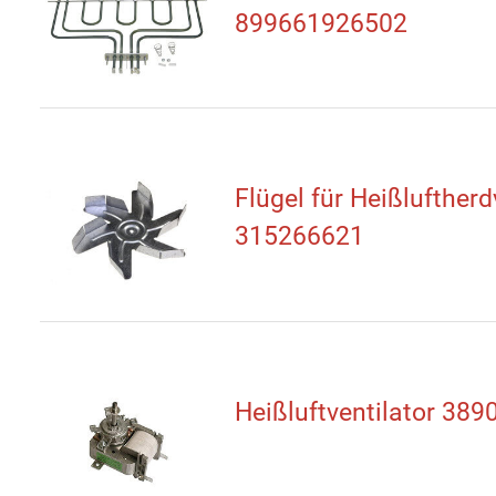
899661926502
Flügel für Heißluftherd
315266621
Heißluftventilator 38