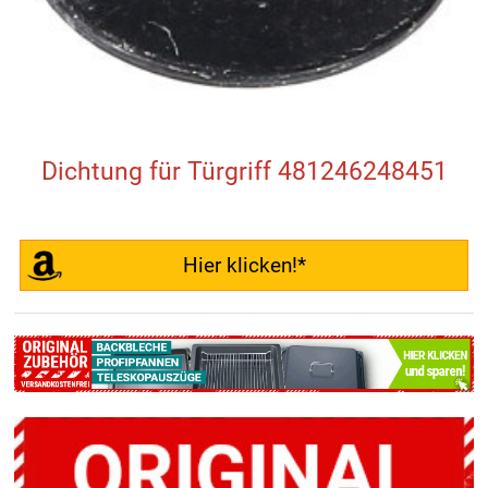
Dichtung für Türgriff 481246248451
Hier klicken!*