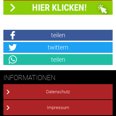
teilen
twittern
teilen
INFORMATIONEN
Datenschutz
Impressum