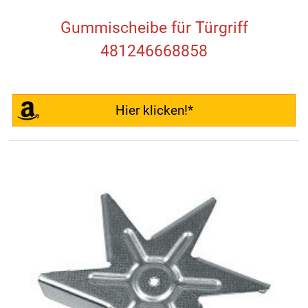
Gummischeibe für Türgriff
481246668858
Hier klicken!*