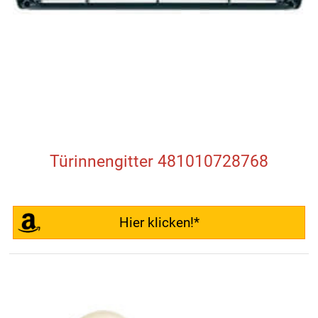
Türinnengitter 481010728768
Hier klicken!*