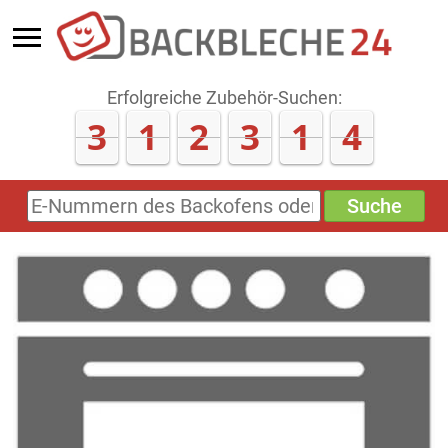
Erfolgreiche Zubehör-Suchen:
3
1
2
3
1
4
Suche
E-
Nummern
des
Backofens
oder
Zubehörs
(keine
Sonderzeichen)