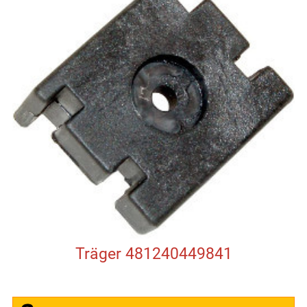
Träger 481240449841