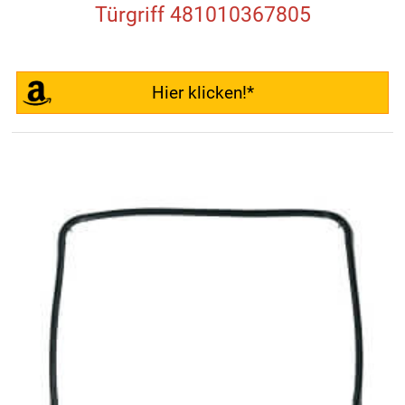
Türgriff 481010367805
Hier klicken!*