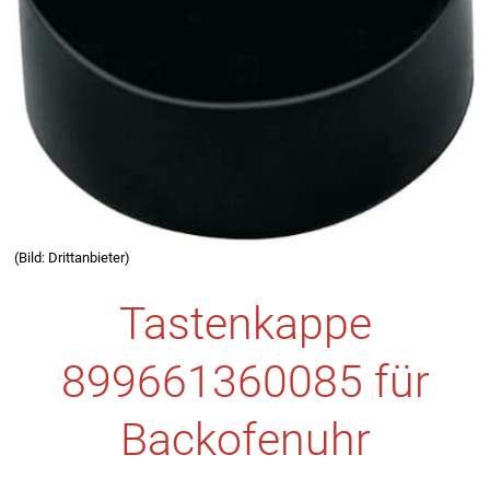
(Bild: Drittanbieter)
Tastenkappe
899661360085 für
Backofenuhr