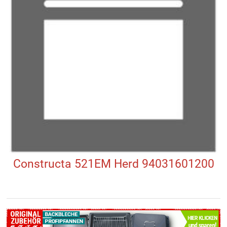
Constructa 521EM Herd 94031601200