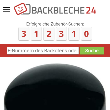
Erfolgreiche Zubehör-Suchen:
3
1
2
3
1
6
Suche
E-
Nummern
des
Backofens
oder
Zubehörs
(keine
Sonderzeichen)