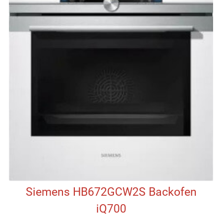
Siemens HB672GCW2S Backofen
iQ700