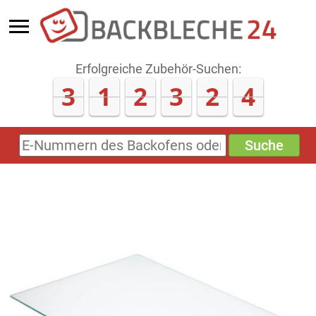
Erfolgreiche Zubehör-Suchen:
3
1
2
3
2
6
Suche
E-
Nummern
des
Backofens
oder
Zubehörs
(keine
Sonderzeichen)