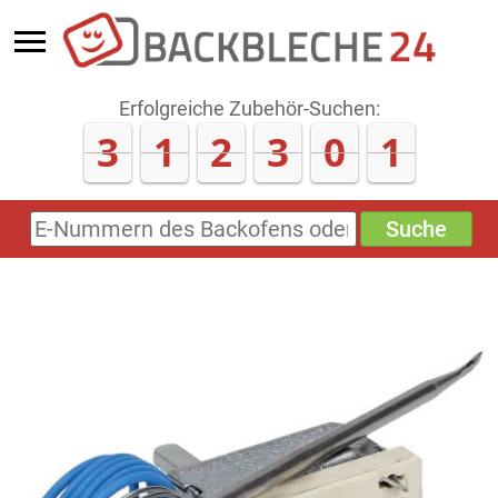
Erfolgreiche Zubehör-Suchen:
3
1
2
3
0
6
Suche
E-
Nummern
des
Backofens
oder
Zubehörs
(keine
Sonderzeichen)