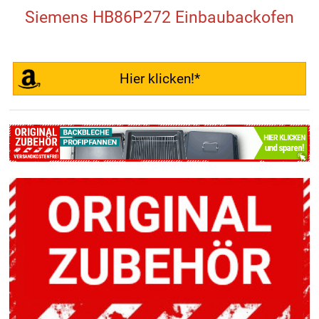
Siemens HB86P272 Einbaubackofen
Hier klicken!*