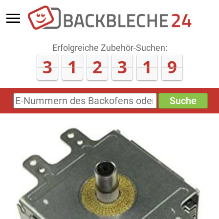
Erfolgreiche Zubehör-Suchen:
3
1
2
3
2
1
Suche
E-
Nummern
des
Backofens
oder
Zubehörs
(keine
Sonderzeichen)