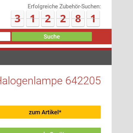
Erfolgreiche Zubehör-Suchen:
3
1
2
3
1
1
Suche
Halogenlampe 642205
zum Artikel*