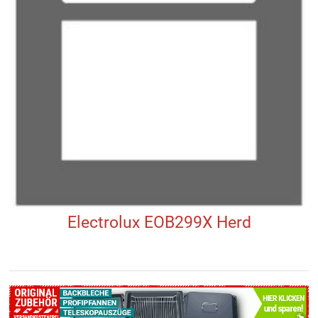
Electrolux EOB299X Herd