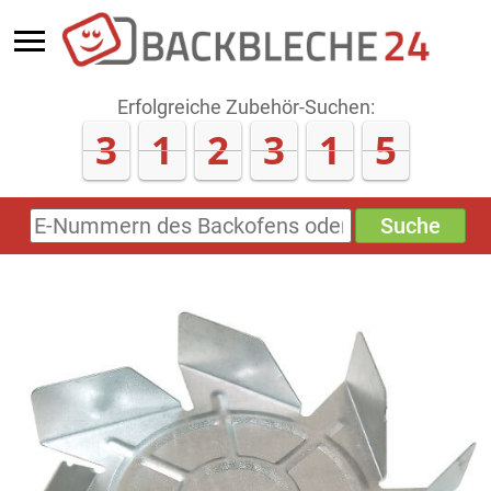
Erfolgreiche Zubehör-Suchen:
3
1
2
3
1
7
Suche
E-
Nummern
des
Backofens
oder
Zubehörs
(keine
Sonderzeichen)