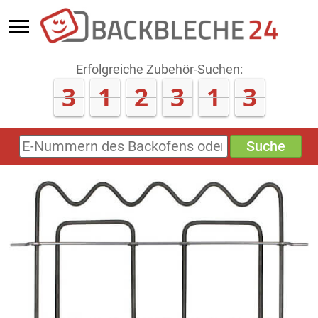
Erfolgreiche Zubehör-Suchen:
3
1
2
3
1
8
Suche
E-
Nummern
des
Backofens
oder
Zubehörs
(keine
Sonderzeichen)