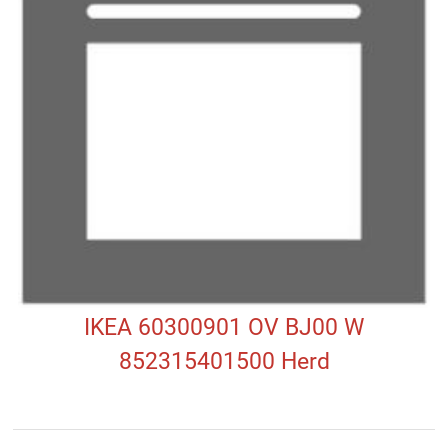
IKEA 60300901 OV BJ00 W
852315401500 Herd