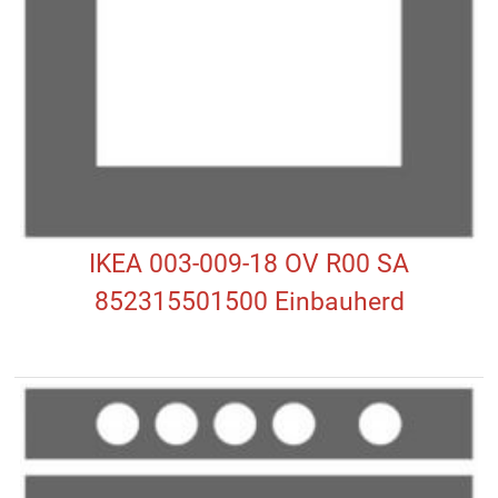
IKEA 003-009-18 OV R00 SA
852315501500 Einbauherd