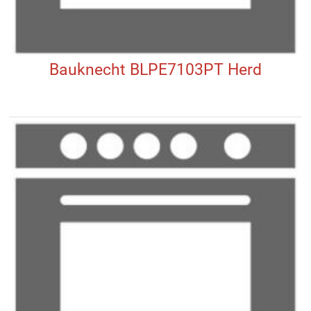
Bauknecht BLPE7103PT Herd