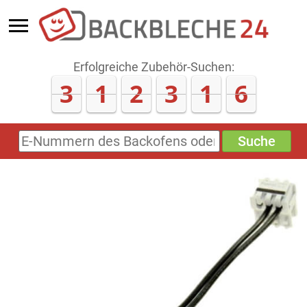
Erfolgreiche Zubehör-Suchen:
3
1
2
3
1
9
Suche
E-
Nummern
des
Backofens
oder
Zubehörs
(keine
Sonderzeichen)