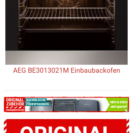
AEG BE3013021M Einbaubackofen