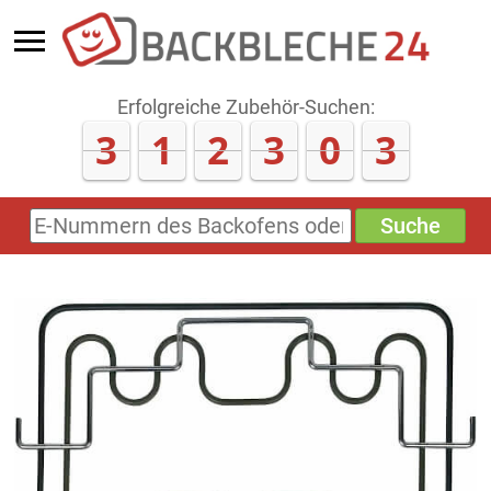
Erfolgreiche Zubehör-Suchen:
3
1
2
3
1
0
Suche
E-
Nummern
des
Backofens
oder
Zubehörs
(keine
Sonderzeichen)