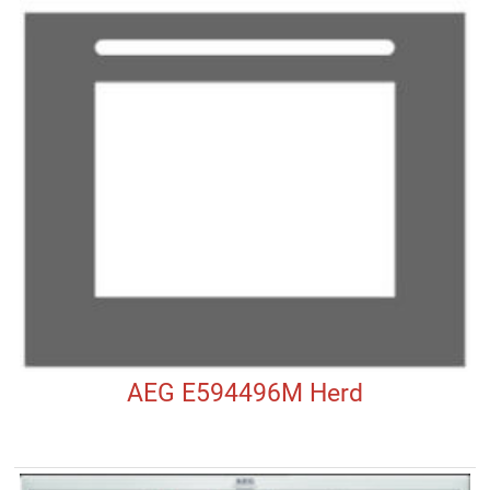
AEG E594496M Herd