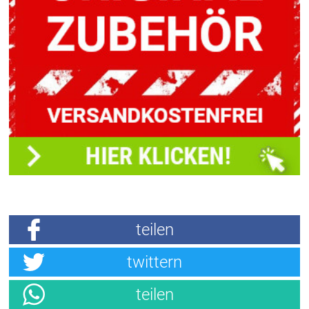
teilen
twittern
teilen