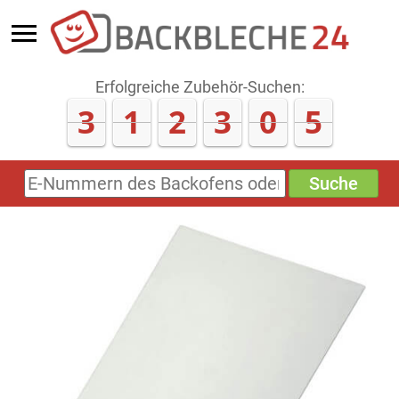
Erfolgreiche Zubehör-Suchen:
3
1
2
3
0
8
Suche
E-
Nummern
des
Backofens
oder
Zubehörs
(keine
Sonderzeichen)