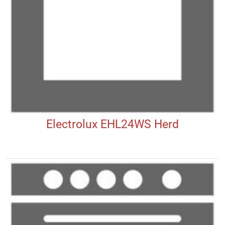
Electrolux EHL24WS Herd