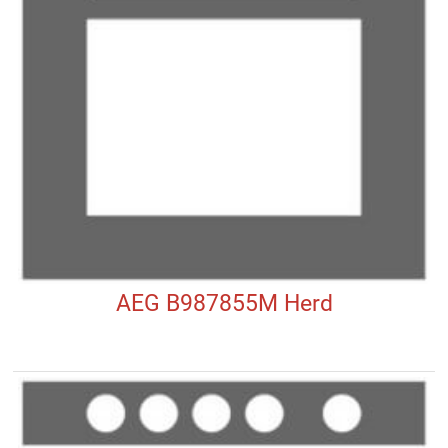
AEG B987855M Herd