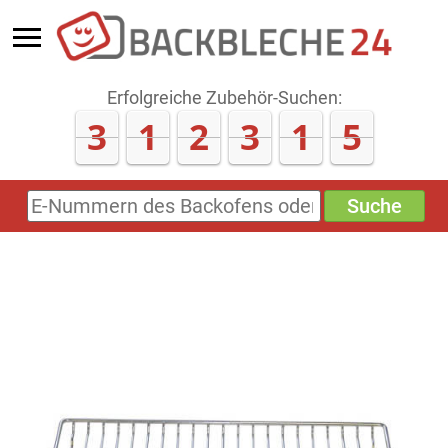
Erfolgreiche Zubehör-Suchen:
3
1
2
3
1
8
Suche
E-
Nummern
des
Backofens
oder
Zubehörs
(keine
Sonderzeichen)