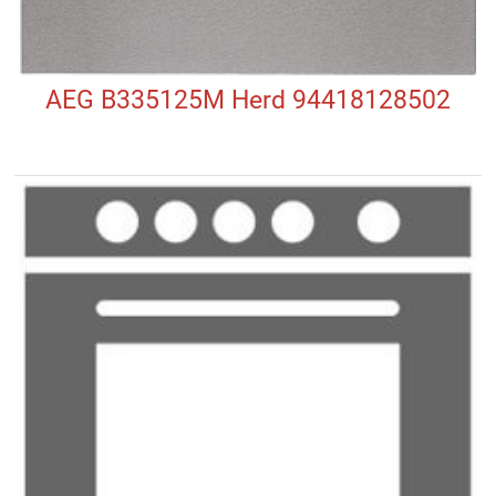
AEG B335125M Herd 94418128502