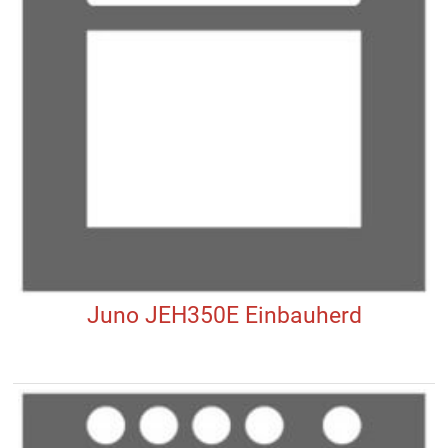
Juno JEH350E Einbauherd