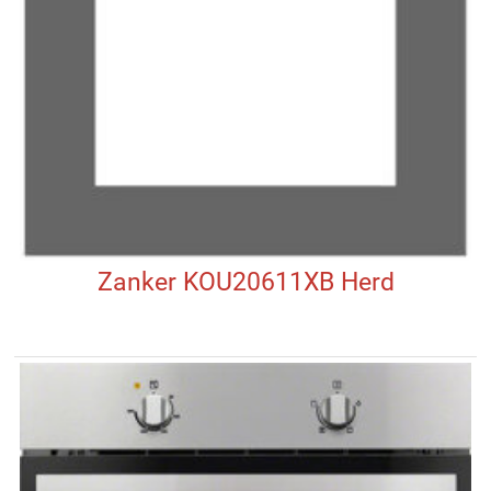
Zanker KOU20611XB Herd