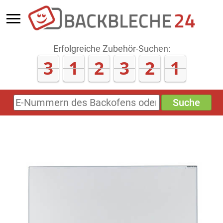
Erfolgreiche Zubehör-Suchen:
3
1
2
3
2
1
Suche
E-
Nummern
des
Backofens
oder
Zubehörs
(keine
Sonderzeichen)