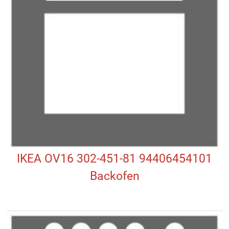
IKEA OV16 302-451-81 94406454101
Backofen