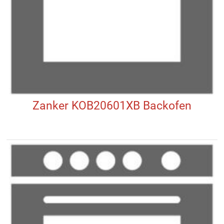
Zanker KOB20601XB Backofen