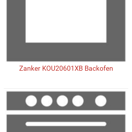
Zanker KOU20601XB Backofen