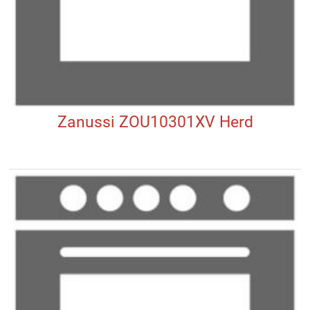
Zanussi ZOU10301XV Herd