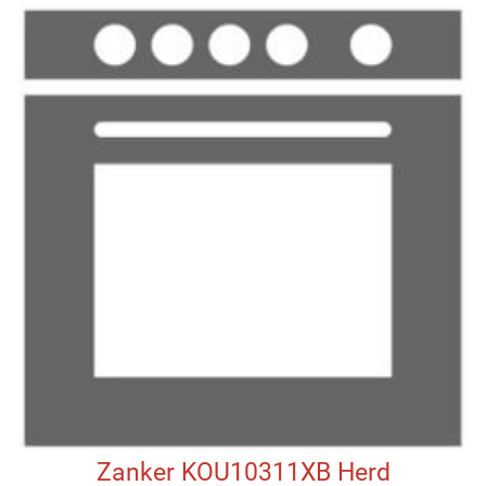
Zanker KOU10311XB Herd