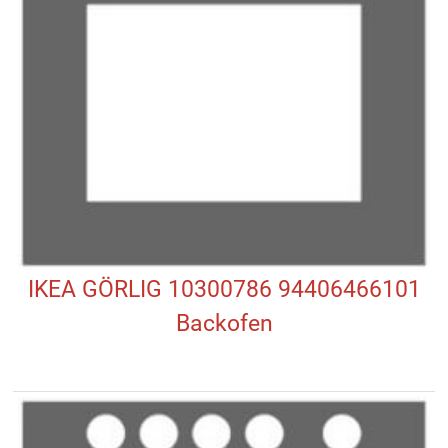
IKEA GÖRLIG 10300786 94406466101
Backofen