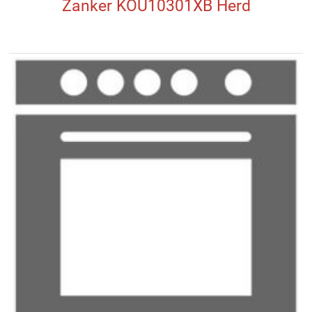
Zanker KOU10301XB Herd