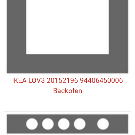
IKEA LOV3 20152196 94406450006
Backofen