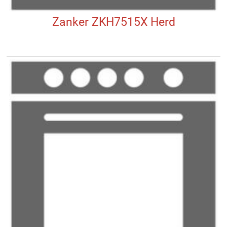
Zanker ZKH7515X Herd