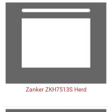
Zanker ZKH7513S Herd