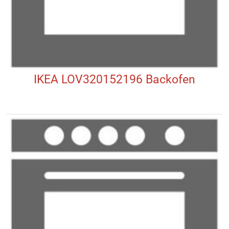
IKEA LOV320152196 Backofen