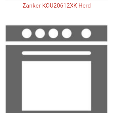
Zanker KOU20612XK Herd