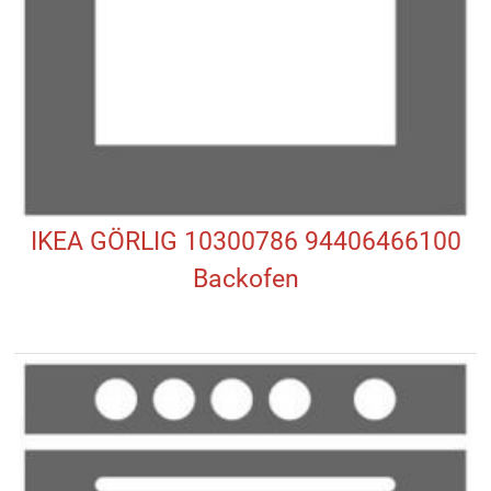
IKEA GÖRLIG 10300786 94406466100
Backofen