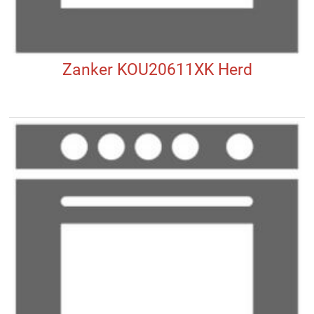
Zanker KOU20611XK Herd