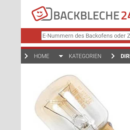
E-
Nummern
des
Backofens
HOME
KATEGORIEN
DIR
oder
Zubehörs
(keine
Sonderzeichen)