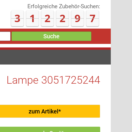
Erfolgreiche Zubehör-Suchen:
3
1
2
3
0
5
Suche
Lampe 3051725244
zum Artikel*