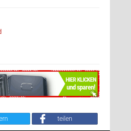
d
ern
teilen