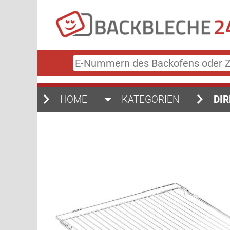
E-
Nummern
des
Backofens
HOME
KATEGORIEN
DIR
oder
Zubehörs
(keine
Sonderzeichen)