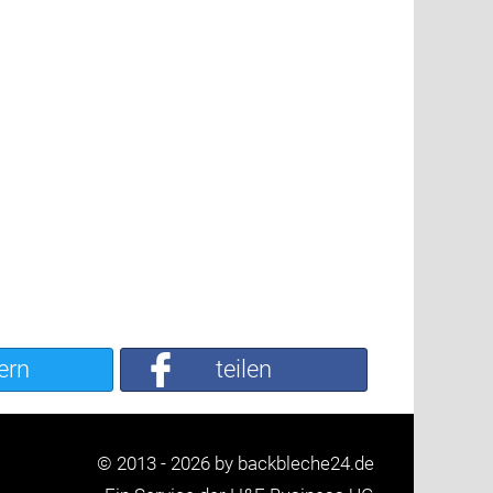
ern
teilen
© 2013 - 2026 by backbleche24.de