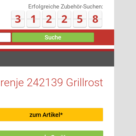
Erfolgreiche Zubehör-Suchen:
3
1
2
3
0
8
Suche
renje 242139 Grillrost
zum Artikel*