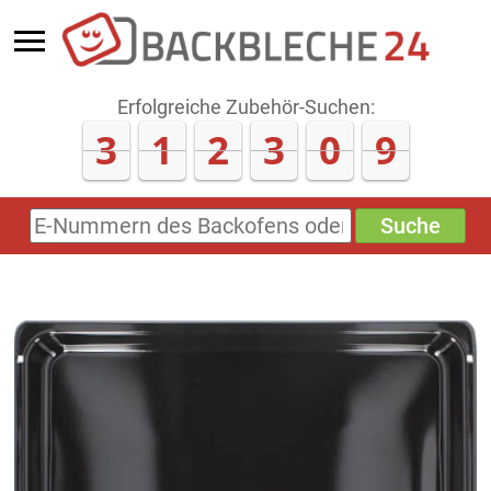
Erfolgreiche Zubehör-Suchen:
3
1
2
3
1
2
Suche
E-
Nummern
des
Backofens
oder
Zubehörs
(keine
Sonderzeichen)