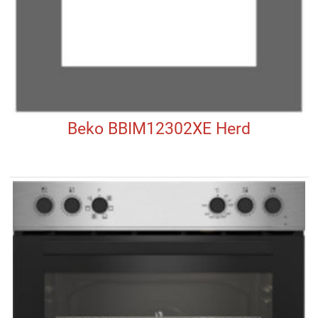
Beko BBIM12302XE Herd