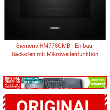
Siemens HM778GMB1 Einbau-
Backofen mit Mikrowellenfunktion