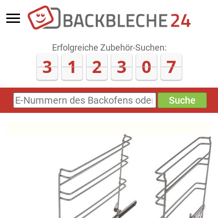
Erfolgreiche Zubehör-Suchen:
3
1
2
3
1
3
Suche
E-
Nummern
des
Backofens
oder
Zubehörs
(keine
Sonderzeichen)