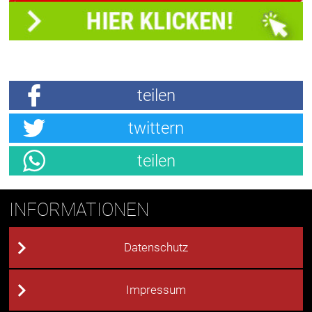
teilen
twittern
teilen
INFORMATIONEN
Datenschutz
Impressum