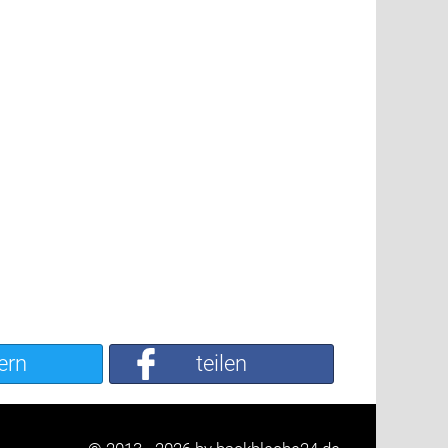
ern
teilen