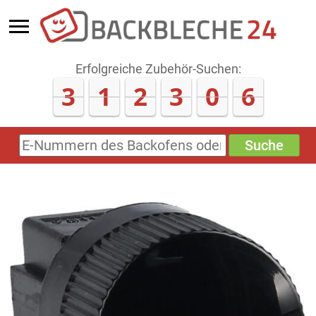
Erfolgreiche Zubehör-Suchen:
3
1
2
3
1
1
Suche
E-
Nummern
des
Backofens
oder
Zubehörs
(keine
Sonderzeichen)