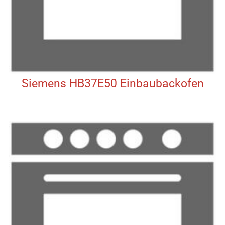
Siemens HB37E50 Einbaubackofen