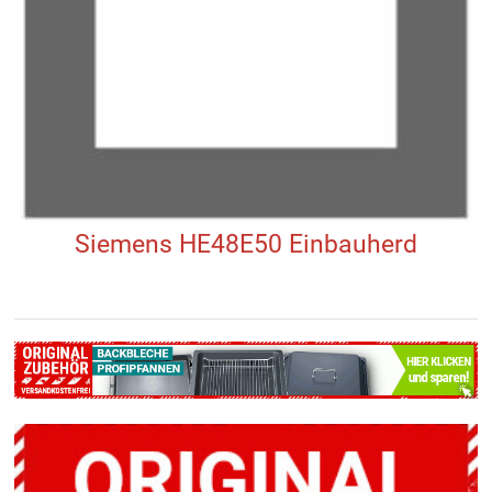
Siemens HE48E50 Einbauherd