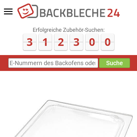
Erfolgreiche Zubehör-Suchen:
3
1
2
3
0
2
Suche
E-
Nummern
des
Backofens
oder
Zubehörs
(keine
Sonderzeichen)