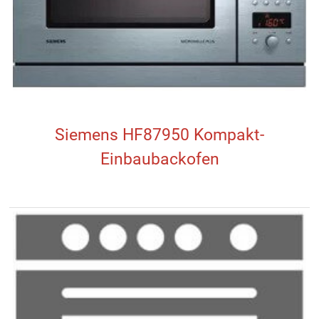
Siemens HF87950 Kompakt-
Einbaubackofen