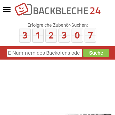
Erfolgreiche Zubehör-Suchen:
3
1
2
3
1
2
Suche
E-
Nummern
des
Backofens
oder
Zubehörs
(keine
Sonderzeichen)